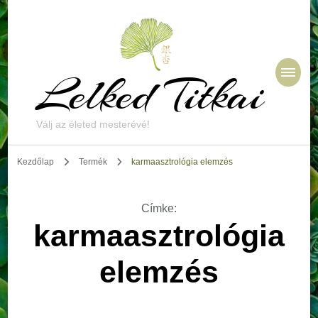
Lelked Titkai
Válj az életed mesterévé!
Kezdőlap
Termék
karmaasztrológia elemzés
Címke
:
karmaasztrológia
elemzés