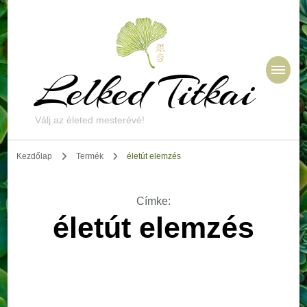
Lelked Titkai
Válj az életed mesterévé!
Kezdőlap
Termék
életút elemzés
Címke
:
életút elemzés